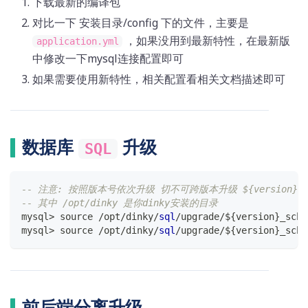
下载最新的编译包
对比一下 安装目录/config 下的文件，主要是
，如果没用到最新特性，在最新版
application.yml
中修改一下mysql连接配置即可
如果需要使用新特性，相关配置看相关文档描述即可
数据库
升级
SQL
-- 注意: 按照版本号依次升级 切不可跨版本升级 ${version}
-- 其中 /opt/dinky 是你dinky安装的目录 
mysql
>
 source 
/
opt
/
dinky
/
sql
/
upgrade
/
${version}_sche
mysql
>
 source 
/
opt
/
dinky
/
sql
/
upgrade
/
${version}_sche
前后端分离升级