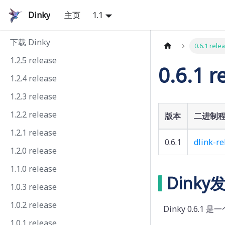
Dinky
主页
1.1
下载 Dinky
0.6.1 rele
1.2.5 release
0.6.1 r
1.2.4 release
1.2.3 release
1.2.2 release
版本
二进制
1.2.1 release
0.6.1
dlink-re
1.2.0 release
1.1.0 release
Dink
1.0.3 release
1.0.2 release
Dinky 0.6.1 
1.0.1 release