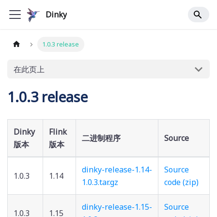
Dinky
1.0.3 release
在此页上
1.0.3 release
Dinky
Flink
二进制程序
Source
版本
版本
dinky-release-1.14-
Source
1.0.3
1.14
1.0.3.tar.gz
code (zip)
dinky-release-1.15-
Source
1.0.3
1.15